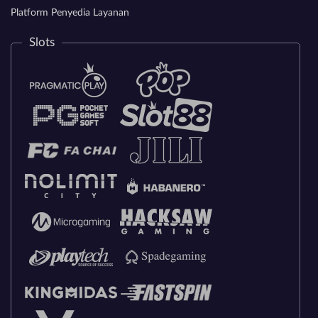
Platform Penyedia Layanan
Slots