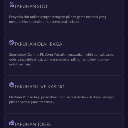
TARUHAN SLOT
Penyedia slot online dengan beragam pilihan game menarik yang
memudahkan pemain untuk mencapai jackpot
TARUHAN OLAHRAGA
Sportsbook Gaming Platform Terbaik menawarkan lebih banyak game,
odds yang lebih tinggi, dan menyediakan pilihan yang lebih banyak
untuk pemain.
TARUHAN LIVE KASINO
Platform Pilihan bagi perusahaan-perusahaan terbaik di dunia, dengan
pilihan variasi game terbanyak
TARUHAN TOGEL