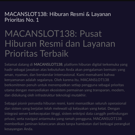
MACANSLOT138: Hiburan Resmi & Layanan
Prioritas No. 1
MACANSLOT138: Pusat
Hiburan Resmi dan Layanan
Prioritas Terbaik
Selamat datang di
MACANSLOT138
, platform hiburan digital terkemuka yang
hadir sebagai jawaban atas kebutuhan Anda akan pengalaman bermain yang
aman, nyaman, dan berstandar internasional. Kami memahami bahwa
kenyamanan adalah segalanya. Oleh karena itu, MACANSLOT138
berkomitmen penuh untuk menempatkan setiap pengguna sebagai prioritas
utama dengan menyediakan ekosistem permainan yang transparan, modern,
dan didukung oleh infrastruktur teknologi mutakhir.
Sebagai pionir penyedia hiburan resmi, kami memastikan seluruh operasional
dan sistem yang berjalan telah melewati uji kelayakan yang ketat. Dengan
integrasi server berkecepatan tinggi, sistem enkripsi data canggih perlindungan
privasi, serta navigasi antarmuka yang ramah pengguna, MACANSLOT138
memberikan jaminan kelancaran akses tanpa hambatan dari berbagai perangkat
kesayangan Anda.