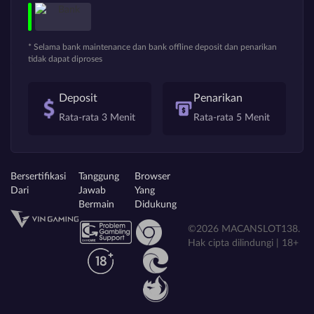
* Selama bank maintenance dan bank offline deposit dan penarikan
tidak dapat diproses
Deposit
Penarikan
Rata-rata 3 Menit
Rata-rata 5 Menit
Bersertifikasi
Tanggung
Browser
Dari
Jawab
Yang
Bermain
Didukung
©2026 MACANSLOT138.
Hak cipta dilindungi | 18+