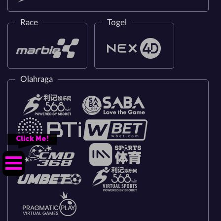
Race
Togel
Olahraga
Click Me!