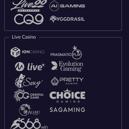
Live Casino