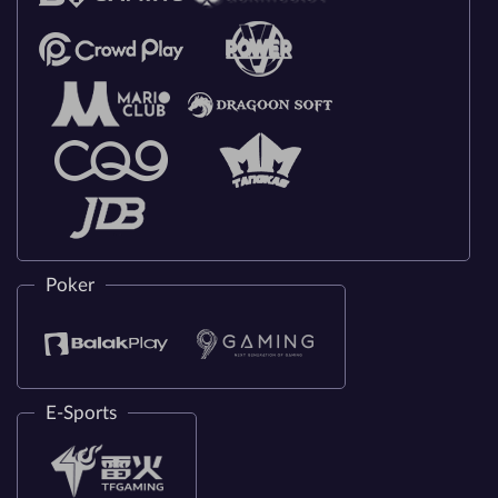
Poker
E-Sports