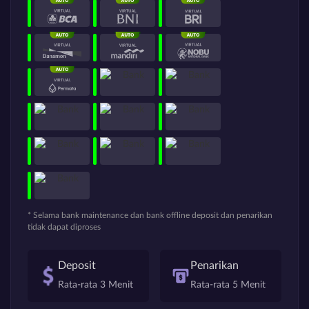
* Selama bank maintenance dan bank offline deposit dan penarikan
tidak dapat diproses
Deposit
Penarikan
Rata-rata 3 Menit
Rata-rata 5 Menit