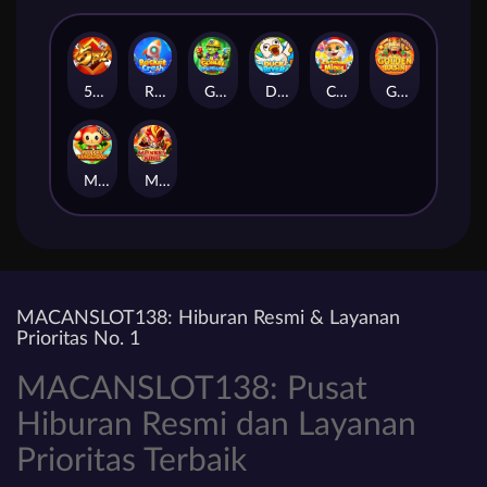
5PK
Rocket Crash
Goblin Treasure
Duck River
Christmas Mines
GOLDEN BASIN
Monkey Thunderbolt
Monkey King
MACANSLOT138: Hiburan Resmi & Layanan
Prioritas No. 1
MACANSLOT138: Pusat
Hiburan Resmi dan Layanan
Prioritas Terbaik