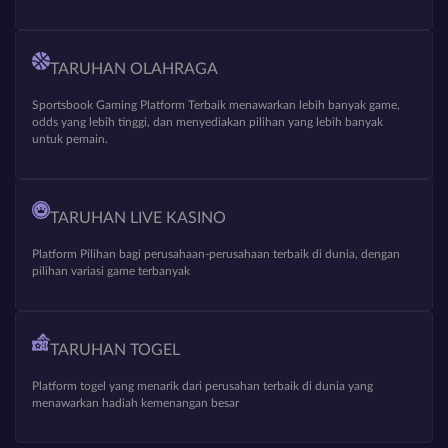
TARUHAN OLAHRAGA
Sportsbook Gaming Platform Terbaik menawarkan lebih banyak game,
odds yang lebih tinggi, dan menyediakan pilihan yang lebih banyak
untuk pemain.
TARUHAN LIVE KASINO
Platform Pilihan bagi perusahaan-perusahaan terbaik di dunia, dengan
pilihan variasi game terbanyak
TARUHAN TOGEL
Platform togel yang menarik dari perusahan terbaik di dunia yang
menawarkan hadiah kemenangan besar