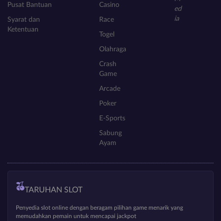
Pusat Bantuan
Casino
Syarat dan
Race
Ketentuan
Togel
Olahraga
Crash
Game
Arcade
Poker
E-Sports
Sabung
Ayam
TARUHAN SLOT
Penyedia slot online dengan beragam pilihan game menarik yang
memudahkan pemain untuk mencapai jackpot