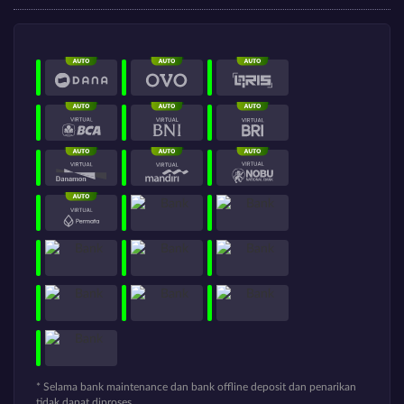
* Selama bank maintenance dan bank offline deposit dan penarikan
tidak dapat diproses