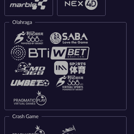
Olahraga
Crash Game