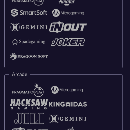
Arcade