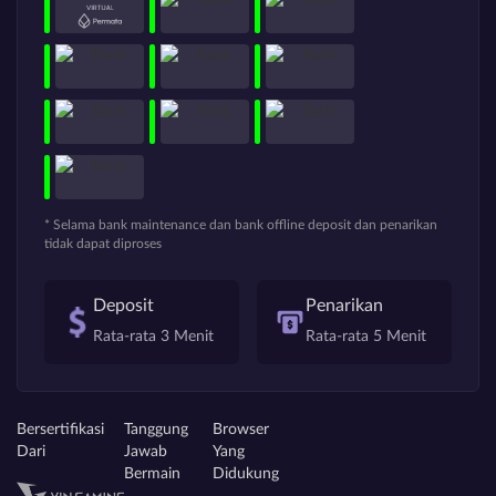
* Selama bank maintenance dan bank offline deposit dan penarikan
tidak dapat diproses
Deposit
Penarikan
Rata-rata 3 Menit
Rata-rata 5 Menit
Bersertifikasi
Tanggung
Browser
Dari
Jawab
Yang
Bermain
Didukung