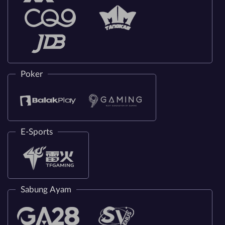
Poker
E-Sports
Sabung Ayam