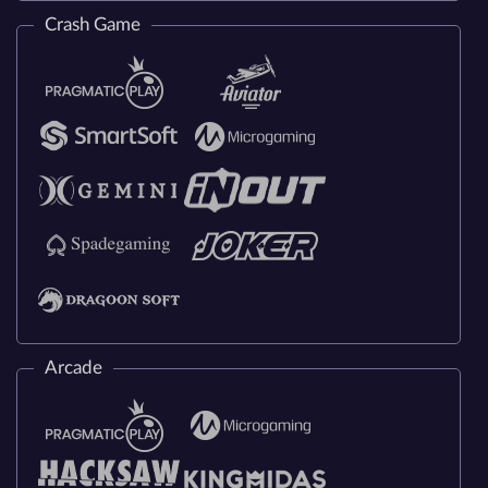
Crash Game
Arcade