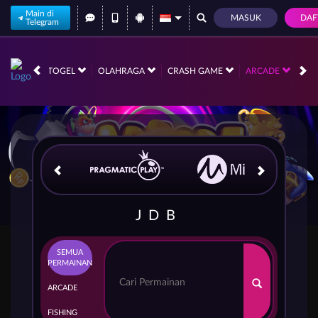
Main di
MASUK
DAF
Telegram
RACE
TOGEL
OLAHRAGA
CRASH GAME
ARCADE
PO
JDB
SEMUA
PERMAINAN
ARCADE
FISHING