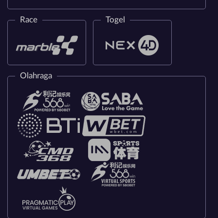
Race
Togel
Olahraga