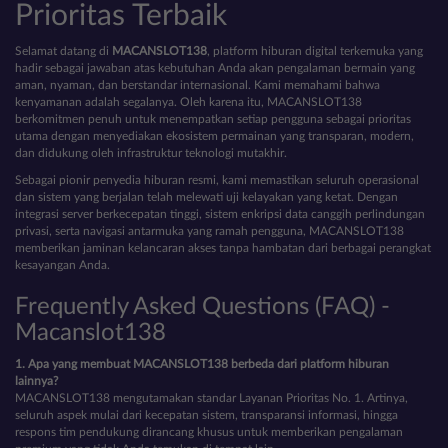
Prioritas Terbaik
Selamat datang di
MACANSLOT138
, platform hiburan digital terkemuka yang
hadir sebagai jawaban atas kebutuhan Anda akan pengalaman bermain yang
aman, nyaman, dan berstandar internasional. Kami memahami bahwa
kenyamanan adalah segalanya. Oleh karena itu, MACANSLOT138
berkomitmen penuh untuk menempatkan setiap pengguna sebagai prioritas
utama dengan menyediakan ekosistem permainan yang transparan, modern,
dan didukung oleh infrastruktur teknologi mutakhir.
Sebagai pionir penyedia hiburan resmi, kami memastikan seluruh operasional
dan sistem yang berjalan telah melewati uji kelayakan yang ketat. Dengan
integrasi server berkecepatan tinggi, sistem enkripsi data canggih perlindungan
privasi, serta navigasi antarmuka yang ramah pengguna, MACANSLOT138
memberikan jaminan kelancaran akses tanpa hambatan dari berbagai perangkat
kesayangan Anda.
Frequently Asked Questions (FAQ) -
Macanslot138
1. Apa yang membuat MACANSLOT138 berbeda dari platform hiburan
lainnya?
MACANSLOT138 mengutamakan standar Layanan Prioritas No. 1. Artinya,
seluruh aspek mulai dari kecepatan sistem, transparansi informasi, hingga
respons tim pendukung dirancang khusus untuk memberikan pengalaman