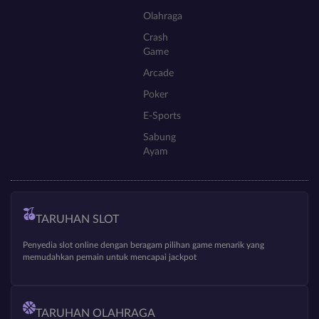
Olahraga
Crash
Game
Arcade
Poker
E-Sports
Sabung
Ayam
TARUHAN SLOT
Penyedia slot online dengan beragam pilihan game menarik yang
memudahkan pemain untuk mencapai jackpot
TARUHAN OLAHRAGA