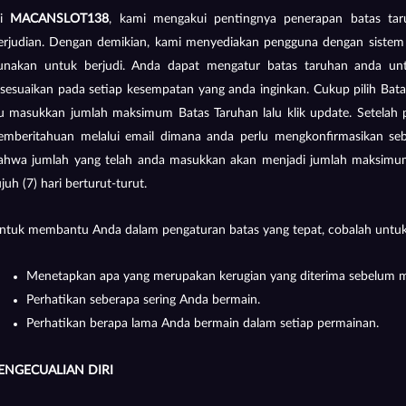
Di
MACANSLOT138
, kami mengakui pentingnya penerapan batas tar
erjudian. Dengan demikian, kami menyediakan pengguna dengan sistem
unakan untuk berjudi. Anda dapat mengatur batas taruhan anda un
isesuaikan pada setiap kesempatan yang anda inginkan. Cukup pilih Bat
tu masukkan jumlah maksimum Batas Taruhan lalu klik update. Setelah
emberitahuan melalui email dimana anda perlu mengkonfirmasikan seb
ahwa jumlah yang telah anda masukkan akan menjadi jumlah maksimum
ujuh (7) hari berturut-turut.
ntuk membantu Anda dalam pengaturan batas yang tepat, cobalah untuk
Menetapkan apa yang merupakan kerugian yang diterima sebelum mu
Perhatikan seberapa sering Anda bermain.
Perhatikan berapa lama Anda bermain dalam setiap permainan.
ENGECUALIAN DIRI