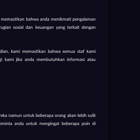
tuk memastikan bahwa anda menikmati pengalaman
rugian sosial dan keuangan yang terkait dengan
dian, kami memastikan bahwa semua staf kami
gi kami jika anda membutuhkan informasi atau
ka namun untuk beberapa orang akan lebih sulit
eminta anda untuk mengingat beberapa poin di