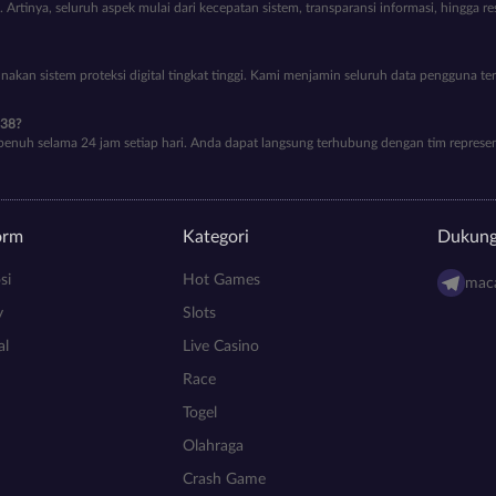
tinya, seluruh aspek mulai dari kecepatan sistem, transparansi informasi, hingga
an sistem proteksi digital tingkat tinggi. Kami menjamin seluruh data pengguna te
138?
enuh selama 24 jam setiap hari. Anda dapat langsung terhubung dengan tim representat
orm
Kategori
Dukun
si
Hot Games
maca
y
Slots
al
Live Casino
Race
Togel
Olahraga
Crash Game