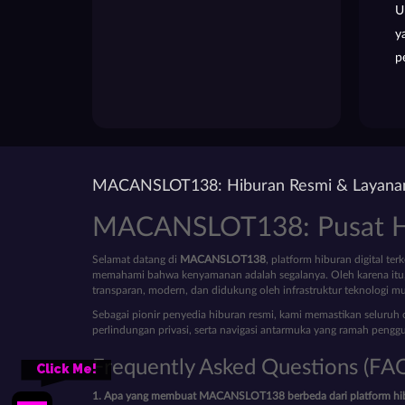
U
y
p
MACANSLOT138: Hiburan Resmi & Layanan 
MACANSLOT138: Pusat Hib
Selamat datang di
MACANSLOT138
, platform hiburan digital 
memahami bahwa kenyamanan adalah segalanya. Oleh karena it
transparan, modern, dan didukung oleh infrastruktur teknologi mu
Sebagai pionir penyedia hiburan resmi, kami memastikan seluruh op
perlindungan privasi, serta navigasi antarmuka yang ramah pe
Frequently Asked Questions (FA
Click Me!
1. Apa yang membuat MACANSLOT138 berbeda dari platform hib