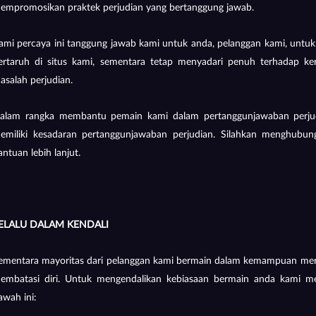
empromosikan praktek perjudian yang bertanggung jawab.
ami percaya ini tanggung jawab kami untuk anda, pelanggan kami, un
ertaruh di situs kami, sementara tetap menyadari penuh terhadap ke
asalah perjudian.
alam rangka membantu pemain kami dalam pertanggunjawaban perju
emiliki kesadaran pertanggunjawaban perjudian. Silahkan menghubun
antuan lebih lanjut.
ELALU DALAM KENDALI
ementara mayoritas dari pelanggan kami bermain dalam kemampuan mere
embatasi diri. Untuk mengendalikan kebiasaan bermain anda kami m
awah ini: