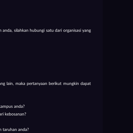
 anda, silahkan hubungi satu dari organisasi yang
ng lain, maka pertanyaan berikut mungkin dapat
 kampus anda?
ari kebosanan?
n taruhan anda?