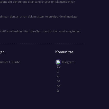
 respons tim pendukung dirancang khusus untuk memberikan
rsimpan dengan aman dalam sistem terenkripsi demi menjaga
if kami melalui fitur Live Chat atau kontak resmi yang tertera
gan
Komunitas
nslot138info
Telegram