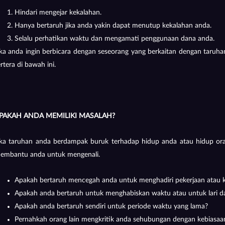
Hindari mengejar kekalahan.
Hanya bertaruh jika anda yakin dapat menutup kekalahan anda.
Selalu perhatikan waktu dan mengamati penggunaan dana anda.
ika anda ingin berbicara dengan seseorang yang berkaitan dengan taruhan
ertera di bawah ini.
PAKAH ANDA MEMILIKI MASALAH?
ika taruhan anda berdampak buruk terhadap hidup anda atau hidup ora
embantu anda untuk mengenali.
Apakah bertaruh mencegah anda untuk menghadiri pekerjaan atau
Apakah anda bertaruh untuk menghabiskan waktu atau untuk lari d
Apakah anda bertaruh sendiri untuk periode waktu yang lama?
Pernahkah orang lain mengkritik anda sehubungan dengan kebiasaa