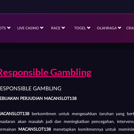
OTS
LIVE CASINO
RACE
TOGEL
OLAHRAGA
CRA
Responsible Gambling
ESPONSIBLE GAMBLING
EBIJAKAN PERJUDIAN MACANSLOT138
ACANSLOT138
berkomitmen untuk mengesahkan taruhan yang bert
esadaran akan masalah judi dan meningkatkan pencegahan, intervens
ermainan
MACANSLOT138
menetapkan komitmennya untuk meminimali